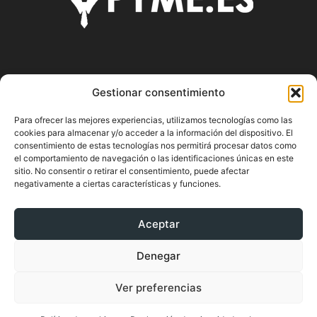
SOBRE NOSOTROS
Gestionar consentimiento
Pyme.es es el portal web donde podrás mantenerte
Para ofrecer las mejores experiencias, utilizamos tecnologías como las
actualizado de todas las noticias y novedades sobre la
cookies para almacenar y/o acceder a la información del dispositivo. El
economía en España y el mundo, así como donde podrás
consentimiento de estas tecnologías nos permitirá procesar datos como
conseguir toda la información necesaria sobre
el comportamiento de navegación o las identificaciones únicas en este
sitio. No consentir o retirar el consentimiento, puede afectar
emprendimiento.
negativamente a ciertas características y funciones.
Aceptar
SÍGUENOS
Denegar
Ver preferencias