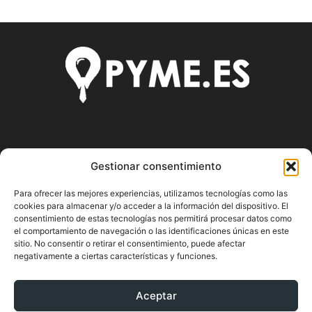
SOBRE NOSOTROS
Gestionar consentimiento
Pyme.es es el portal web donde podrás mantenerte
Para ofrecer las mejores experiencias, utilizamos tecnologías como las
actualizado de todas las noticias y novedades sobre la
cookies para almacenar y/o acceder a la información del dispositivo. El
economía en España y el mundo, así como donde podrás
consentimiento de estas tecnologías nos permitirá procesar datos como
conseguir toda la información necesaria sobre
el comportamiento de navegación o las identificaciones únicas en este
sitio. No consentir o retirar el consentimiento, puede afectar
emprendimiento.
negativamente a ciertas características y funciones.
Aceptar
SÍGUENOS