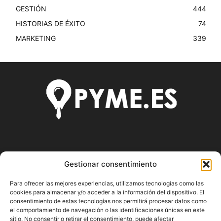
GESTIÓN
444
HISTORIAS DE ÉXITO
74
MARKETING
339
SOBRE NOSOTROS
Gestionar consentimiento
Pyme.es es el portal web donde podrás mantenerte
Para ofrecer las mejores experiencias, utilizamos tecnologías como las
actualizado de todas las noticias y novedades sobre la
cookies para almacenar y/o acceder a la información del dispositivo. El
economía en España y el mundo, así como donde podrás
consentimiento de estas tecnologías nos permitirá procesar datos como
conseguir toda la información necesaria sobre
el comportamiento de navegación o las identificaciones únicas en este
sitio. No consentir o retirar el consentimiento, puede afectar
emprendimiento.