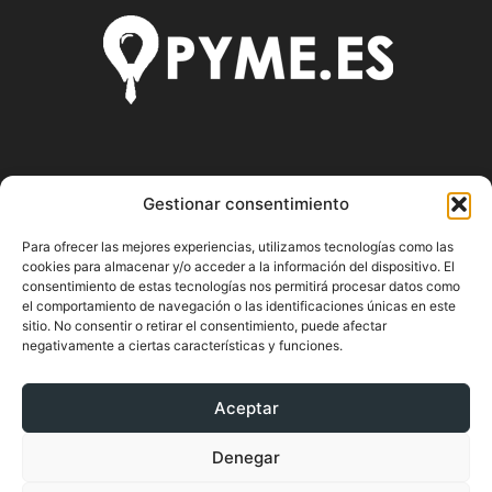
SOBRE NOSOTROS
Gestionar consentimiento
Pyme.es es el portal web donde podrás mantenerte
Para ofrecer las mejores experiencias, utilizamos tecnologías como las
actualizado de todas las noticias y novedades sobre la
cookies para almacenar y/o acceder a la información del dispositivo. El
economía en España y el mundo, así como donde podrás
consentimiento de estas tecnologías nos permitirá procesar datos como
conseguir toda la información necesaria sobre
el comportamiento de navegación o las identificaciones únicas en este
sitio. No consentir o retirar el consentimiento, puede afectar
emprendimiento.
negativamente a ciertas características y funciones.
Aceptar
SÍGUENOS
Denegar