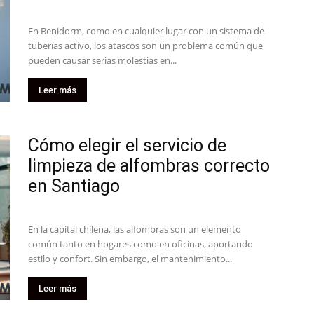
En Benidorm, como en cualquier lugar con un sistema de
tuberías activo, los atascos son un problema común que
pueden causar serias molestias en...
Leer más
Cómo elegir el servicio de
limpieza de alfombras correcto
en Santiago
En la capital chilena, las alfombras son un elemento
común tanto en hogares como en oficinas, aportando
estilo y confort. Sin embargo, el mantenimiento...
Leer más