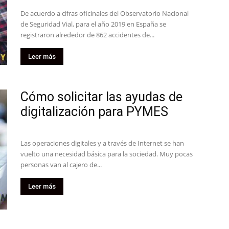
De acuerdo a cifras oficinales del Observatorio Nacional
de Seguridad Vial, para el año 2019 en España se
registraron alrededor de 862 accidentes de...
Leer más
Cómo solicitar las ayudas de
digitalización para PYMES
Las operaciones digitales y a través de Internet se han
vuelto una necesidad básica para la sociedad. Muy pocas
personas van al cajero de...
Leer más