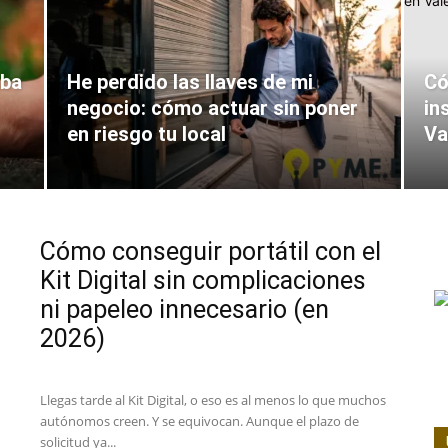
mba
He perdido las llaves de mi
Có
negocio: cómo actuar sin poner
in
en riesgo tu local
Va
Cómo conseguir portátil con el
Kit Digital sin complicaciones
ni papeleo innecesario (en
2026)
Llegas tarde al Kit Digital, o eso es al menos lo que muchos
autónomos creen. Y se equivocan. Aunque el plazo de
solicitud ya...