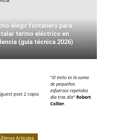
mo elegir fontanero para
stalar termo eléctrico en
lencia (guía técnica 2026)
"
El éxito es la suma
de pequeños
esfuerzos repetidos
día tras día
"
Robert
Collier
.
Últimos Artículos