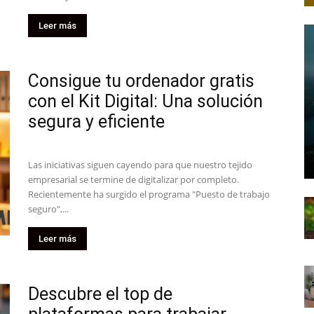
Leer más
Consigue tu ordenador gratis
con el Kit Digital: Una solución
segura y eficiente
Las iniciativas siguen cayendo para que nuestro tejido
empresarial se termine de digitalizar por completo.
Recientemente ha surgido el programa "Puesto de trabajo
seguro",...
Leer más
Descubre el top de