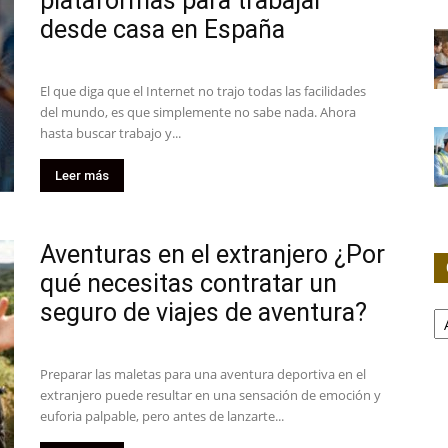
plataformas para trabajar
desde casa en España
El que diga que el Internet no trajo todas las facilidades
del mundo, es que simplemente no sabe nada. Ahora
hasta buscar trabajo y...
Leer más
Aventuras en el extranjero ¿Por
qué necesitas contratar un
C
seguro de viajes de aventura?
Preparar las maletas para una aventura deportiva en el
extranjero puede resultar en una sensación de emoción y
euforia palpable, pero antes de lanzarte...