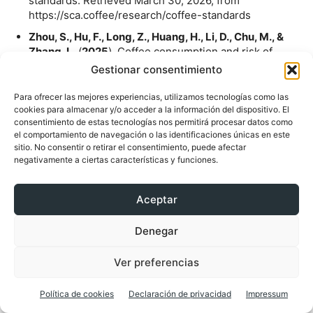
standards. Retrieved March 30, 2026, from
https://sca.coffee/research/coffee-standards
Zhou, S., Hu, F., Long, Z., Huang, H., Li, D., Chu, M., &
Zhang, L
. (
2025
). Coffee consumption and risk of
incident gastrointestinal disease: A large prospective
Gestionar consentimiento
cohort study. Food Science & Nutrition, 13(12), e71271.
https://doi.org/10.1002/fsn3.71271
Para ofrecer las mejores experiencias, utilizamos tecnologías como las
cookies para almacenar y/o acceder a la información del dispositivo. El
consentimiento de estas tecnologías nos permitirá procesar datos como
el comportamiento de navegación o las identificaciones únicas en este
sitio. No consentir o retirar el consentimiento, puede afectar
negativamente a ciertas características y funciones.
Aceptar
Denegar
Ver preferencias
Política de cookies
Declaración de privacidad
Impressum