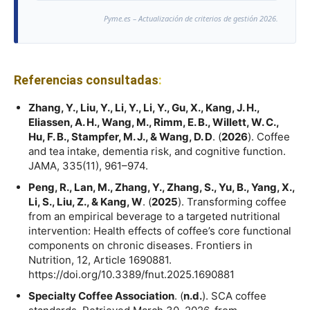
Pyme.es – Actualización de criterios de gestión 2026.
Referencias consultadas
:
Zhang, Y., Liu, Y., Li, Y., Li, Y., Gu, X., Kang, J. H.,
Eliassen, A. H., Wang, M., Rimm, E. B., Willett, W. C.,
Hu, F. B., Stampfer, M. J., & Wang, D. D
. (
2026
). Coffee
and tea intake, dementia risk, and cognitive function.
JAMA, 335(11), 961–974.
Peng, R., Lan, M., Zhang, Y., Zhang, S., Yu, B., Yang, X.,
Li, S., Liu, Z., & Kang, W
. (
2025
). Transforming coffee
from an empirical beverage to a targeted nutritional
intervention: Health effects of coffee’s core functional
components on chronic diseases. Frontiers in
Nutrition, 12, Article 1690881.
https://doi.org/10.3389/fnut.2025.1690881
Specialty Coffee Association
. (
n.d.
). SCA coffee