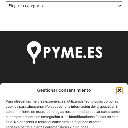
Categorías
SOBRE NOSOTROS
Gestionar consentimiento
Pyme.es es el portal web donde podrás mantenerte
Para ofrecer las mejores experiencias, utilizamos tecnologías como las
actualizado de todas las noticias y novedades sobre la
cookies para almacenar y/o acceder a la información del dispositivo. El
economía en España y el mundo, así como donde podrás
consentimiento de estas tecnologías nos permitirá procesar datos como
conseguir toda la información necesaria sobre
el comportamiento de navegación o las identificaciones únicas en este
emprendimiento.
sitio. No consentir o retirar el consentimiento, puede afectar
negativamente a ciertas características y funciones.