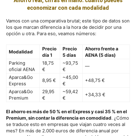
Ahorro real, cifras en mano: cuánto puedes
economizar con cada modalidad
Vamos con una comparativa brutal; este tipo de datos son
los que marcan diferencia a la hora de decidir por una
opción u otra. Para eso, veamos números:
Precio
Precio
Ahorro frente a
Modalidad
día 1
5 días
AENA (5 días)
Parking
18,75
~93,75
—
oficial AENA
€
€
Aparca&Go
~45,00
8,95 €
+48,75 €
Express
€
Aparca&Go
29,95
~59,42
+34,33 €
Premium
€
€
El ahorro es más de 50 % en el Express y casi 35 % en el
Premium, sin contar la diferencia en comodidad
. ¿Cómo
se traduce esto en empresas que viajan cuatro veces al
mes? En más de 2.000 euros de diferencia anual por