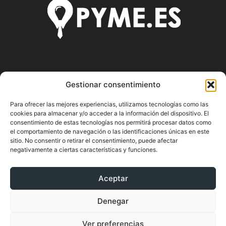
SOBRE NOSOTROS
Gestionar consentimiento
Pyme.es es el portal web donde podrás mantenerte
Para ofrecer las mejores experiencias, utilizamos tecnologías como las
actualizado de todas las noticias y novedades sobre la
cookies para almacenar y/o acceder a la información del dispositivo. El
economía en España y el mundo, así como donde podrás
consentimiento de estas tecnologías nos permitirá procesar datos como
conseguir toda la información necesaria sobre
el comportamiento de navegación o las identificaciones únicas en este
emprendimiento.
sitio. No consentir o retirar el consentimiento, puede afectar
negativamente a ciertas características y funciones.
Aceptar
SÍGUENOS
Denegar
Ver preferencias