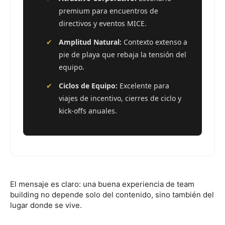
premium para encuentros de
directivos y eventos MICE.
✔
Amplitud Natural:
Contexto extenso a
pie de playa que rebaja la tensión del
equipo.
✔
Ciclos de Equipo:
Excelente para
viajes de incentivo, cierres de ciclo y
kick-offs anuales.
El mensaje es claro: una buena experiencia de team
building no depende solo del contenido, sino también del
lugar donde se vive.