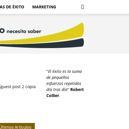
AS DE ÉXITO
MARKETING
"
El éxito es la suma
de pequeños
esfuerzos repetidos
día tras día
"
Robert
Collier
.
Últimos Artículos