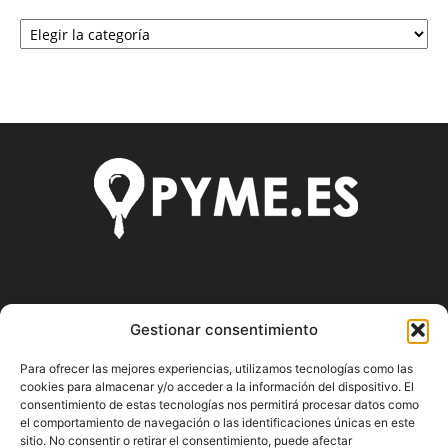
Categorías
SOBRE NOSOTROS
Gestionar consentimiento
Pyme.es es el portal web donde podrás mantenerte
Para ofrecer las mejores experiencias, utilizamos tecnologías como las
actualizado de todas las noticias y novedades sobre la
cookies para almacenar y/o acceder a la información del dispositivo. El
economía en España y el mundo, así como donde podrás
consentimiento de estas tecnologías nos permitirá procesar datos como
conseguir toda la información necesaria sobre
el comportamiento de navegación o las identificaciones únicas en este
sitio. No consentir o retirar el consentimiento, puede afectar
emprendimiento.