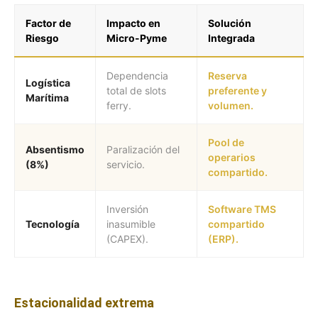
Factor de
Impacto en
Solución
Riesgo
Micro-Pyme
Integrada
Dependencia
Reserva
Logística
total de slots
preferente y
Marítima
ferry.
volumen.
Pool de
Absentismo
Paralización del
operarios
(8%)
servicio.
compartido.
Inversión
Software TMS
Tecnología
inasumible
compartido
(CAPEX).
(ERP).
Estacionalidad extrema