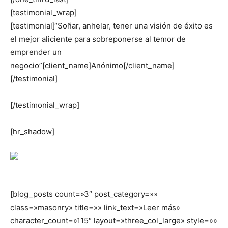
[testimonial_wrap]
[testimonial]“Soñar, anhelar, tener una visión de éxito es
el mejor aliciente para sobreponerse al temor de
emprender un
negocio”[client_name]Anónimo[/client_name]
[/testimonial]
[/testimonial_wrap]
[hr_shadow]
[blog_posts count=»3″ post_category=»»
class=»masonry» title=»» link_text=»Leer más»
character_count=»115″ layout=»three_col_large» style=»»