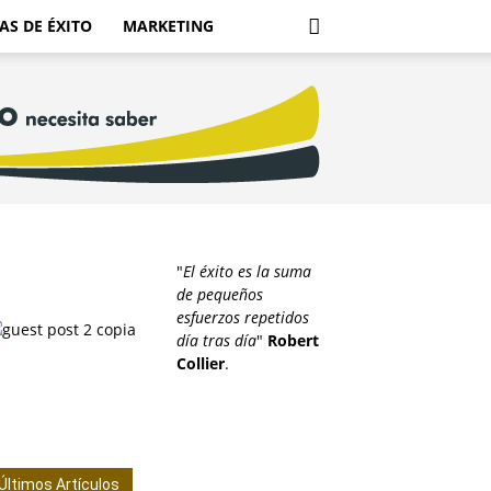
AS DE ÉXITO
MARKETING
"
El éxito es la suma
de pequeños
esfuerzos repetidos
día tras día
"
Robert
Collier
.
Últimos Artículos