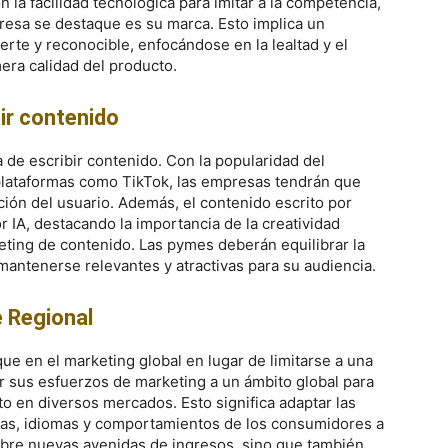
on la facilidad tecnológica para imitar a la competencia,
esa se destaque es su marca. Esto implica un
rte y reconocible, enfocándose en la lealtad y el
era calidad del producto.
ir contenido
a de escribir contenido. Con la popularidad del
plataformas como TikTok, las empresas tendrán que
ión del usuario. Además, el contenido escrito por
IA, destacando la importancia de la creatividad
ting de contenido. Las pymes deberán equilibrar la
mantenerse relevantes y atractivas para su audiencia.
e Regional
ue en el marketing global en lugar de limitarse a una
r sus esfuerzos de marketing a un ámbito global para
o en diversos mercados. Esto significa adaptar las
uras, idiomas y comportamientos de los consumidores a
 abre nuevas avenidas de ingresos, sino que también