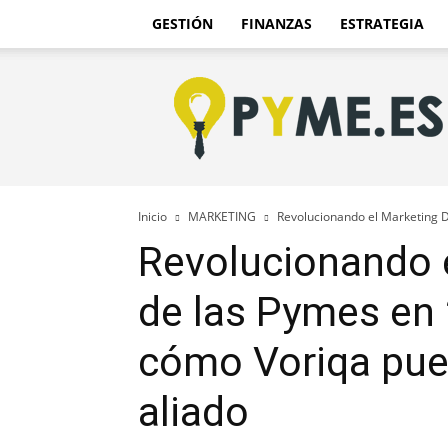
GESTIÓN
FINANZAS
ESTRATEGIA
Pyme.es
–
Portal
PYME
de
España
Inicio
MARKETING
Revolucionando el Marketing D
Revolucionando e
de las Pymes en
cómo Voriqa pue
aliado