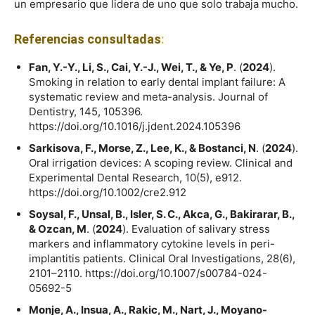
un empresario que lidera de uno que solo trabaja mucho.
Referencias consultadas
:
Fan, Y.-Y., Li, S., Cai, Y.-J., Wei, T., & Ye, P
. (
2024
).
Smoking in relation to early dental implant failure: A
systematic review and meta-analysis. Journal of
Dentistry, 145, 105396.
https://doi.org/10.1016/j.jdent.2024.105396
Sarkisova, F., Morse, Z., Lee, K., & Bostanci, N
. (
2024
).
Oral irrigation devices: A scoping review. Clinical and
Experimental Dental Research, 10(5), e912.
https://doi.org/10.1002/cre2.912
Soysal, F., Unsal, B., Isler, S. C., Akca, G., Bakirarar, B.,
& Ozcan, M
. (
2024
). Evaluation of salivary stress
markers and inflammatory cytokine levels in peri-
implantitis patients. Clinical Oral Investigations, 28(6),
2101–2110. https://doi.org/10.1007/s00784-024-
05692-5
Monje, A., Insua, A., Rakic, M., Nart, J., Moyano-