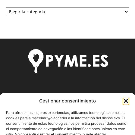
Categorías
SOBRE NOSOTROS
Gestionar consentimiento
Pyme.es es el portal web donde podrás mantenerte
Para ofrecer las mejores experiencias, utilizamos tecnologías como las
actualizado de todas las noticias y novedades sobre la
cookies para almacenar y/o acceder a la información del dispositivo. El
economía en España y el mundo, así como donde podrás
consentimiento de estas tecnologías nos permitirá procesar datos como
conseguir toda la información necesaria sobre
el comportamiento de navegación o las identificaciones únicas en este
emprendimiento.
sitio. No consentir o retirar el consentimiento, puede afectar