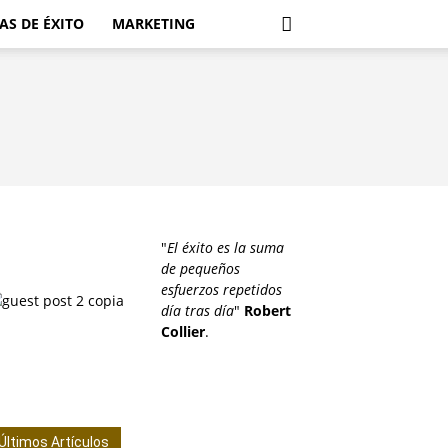
AS DE ÉXITO
MARKETING
"
El éxito es la suma
de pequeños
esfuerzos repetidos
día tras día
"
Robert
Collier
.
Últimos Artículos