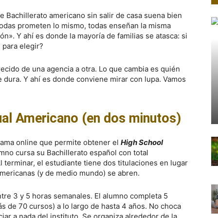
 de Bachillerato americano sin salir de casa suena bien
Todas prometen lo mismo, todas enseñan la misma
ón». Y ahí es donde la mayoría de familias se atasca: si
 para elegir?
recido de una agencia a otra. Lo que cambia es quién
e dura. Y ahí es donde conviene mirar con lupa. Vamos
Dual Americano (en dos minutos)
ama online que permite obtener el
High School
mno cursa su Bachillerato español con total
 terminar, el estudiante tiene dos titulaciones en lugar
 americanas (y de medio mundo) se abren.
entre 3 y 5 horas semanales. El alumno completa 5
más de 70 cursos) a lo largo de hasta 4 años. No choca
iar a nada del instituto. Se organiza alrededor de la