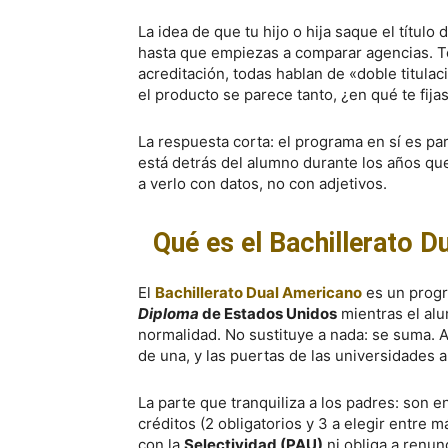
La idea de que tu hijo o hija saque el título
hasta que empiezas a comparar agencias. 
acreditación, todas hablan de «doble titulaci
el producto se parece tanto, ¿en qué te fijas
La respuesta corta: el programa en sí es pa
está detrás del alumno durante los años qu
a verlo con datos, no con adjetivos.
Qué es el Bachillerato 
El
Bachillerato Dual Americano
es un progr
Diploma
de Estados Unidos
mientras el alu
normalidad. No sustituye a nada: se suma. Al
de una, y las puertas de las universidades
La parte que tranquiliza a los padres: son 
créditos (2 obligatorios y 3 a elegir entre 
con la
Selectividad (PAU)
ni obliga a renunc