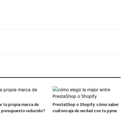
X
Pinterest
WhatsApp
Linkedin
r tu propia marca de
PrestaShop o Shopify: cómo saber
n presupuesto reducido?
cuál encaja de verdad con tu pyme