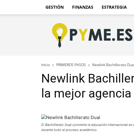
GESTIÓN
FINANZAS
ESTRATEGIA
Pyme.es
–
Portal
PYME
de
España
Inicio
PRIMEROS PASOS
Newlink Bachillerato Dua
Newlink Bachille
la mejor agencia
El Bachillerato Dual convierte la educación internacional e
durante todo el proceso académico.