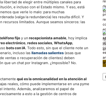
 la libertad de elegir entre múltiples canales para
tución, e incluso con el Estado mismo. Y eso, está
 tenemos que verle lo malo: para muchas
enada (valga la redundancia) les resulta difícil. Y
n recursos limitados. Aunque seamos sinceros: las
teléfono fijo
y un
recepcionista amable
, hoy implica
reo electrónico
,
redes sociales
,
WhatsApp
,
luso
bots con IA
. Todo esto, sin que el cliente note un
enario, incluso las
llamadas salientes
(esas que
de ventas o recuperación de clientes) deben
ón que un chat por Instagram. ¿Imposible? No.
Ca
xactamente
qué es la omnicanalidad en la atención al
ntajas reales, cómo puede implementarse en una pyme
 el intento. Además, analizaremos el papel de
precisamente a esto a la gestión de centros de