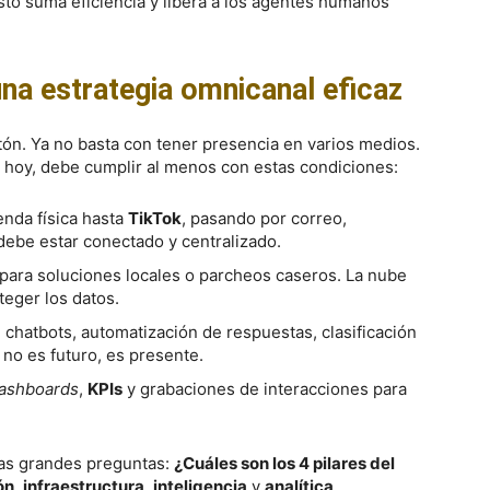
sto suma eficiencia y libera a los agentes humanos
una estrategia omnicanal eficaz
tón. Ya no basta con tener presencia en varios medios.
 hoy, debe cumplir al menos con estas condiciones:
ienda física hasta
TikTok
, pasando por correo,
debe estar conectado y centralizado.
r para soluciones locales o parcheos caseros. La nube
oteger los datos.
o, chatbots, automatización de respuestas, clasificación
 no es futuro, es presente.
ashboards
,
KPIs
y grabaciones de interacciones para
las grandes preguntas:
¿Cuáles son los 4 pilares del
ón
,
infraestructura
,
inteligencia
y
analítica
.