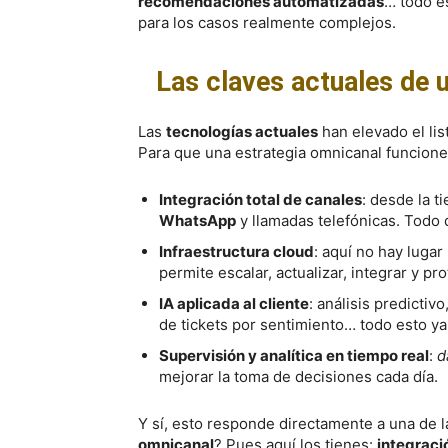
recomendaciones automatizadas
… todo e
para los casos realmente complejos.
Las claves actuales de 
Las
tecnologías actuales
han elevado el lis
Para que una estrategia omnicanal funcione
Integración total de canales
: desde la t
WhatsApp
y llamadas telefónicas. Todo 
Infraestructura cloud
: aquí no hay luga
permite escalar, actualizar, integrar y pr
IA aplicada al cliente
: análisis predictiv
de tickets por sentimiento… todo esto ya
Supervisión y analítica en tiempo real
:
d
mejorar la toma de decisiones cada día.
Y sí, esto responde directamente a una de 
omnicanal
? Pues aquí los tienes:
integraci