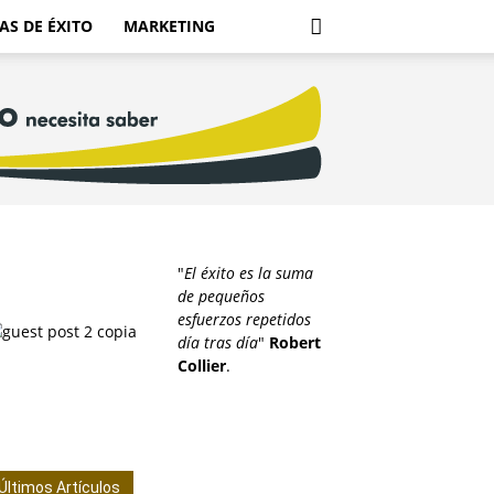
AS DE ÉXITO
MARKETING
"
El éxito es la suma
de pequeños
esfuerzos repetidos
día tras día
"
Robert
Collier
.
Últimos Artículos