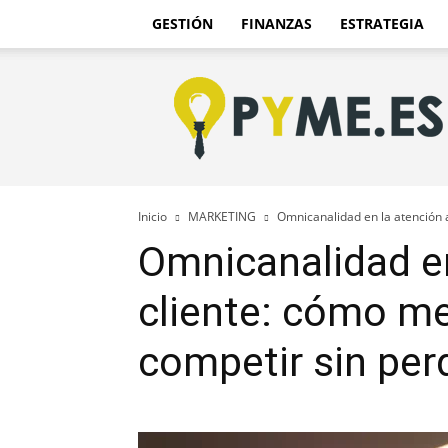
GESTIÓN
FINANZAS
ESTRATEGIA
Pyme.es
–
Portal
PYME
de
España
Inicio
MARKETING
Omnicanalidad en la atención a
Omnicanalidad en
cliente: cómo mej
competir sin per