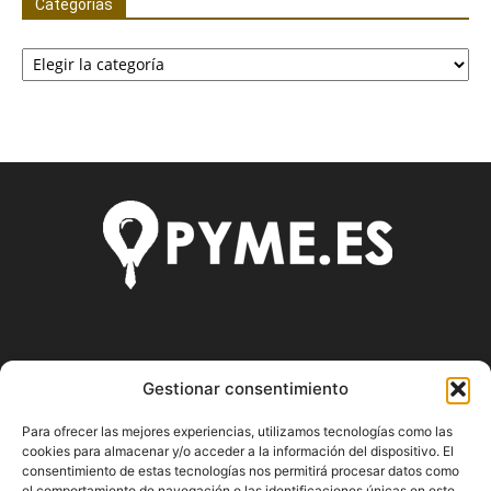
Categorías
Categorías
SOBRE NOSOTROS
Gestionar consentimiento
Pyme.es es el portal web donde podrás mantenerte
Para ofrecer las mejores experiencias, utilizamos tecnologías como las
actualizado de todas las noticias y novedades sobre la
cookies para almacenar y/o acceder a la información del dispositivo. El
economía en España y el mundo, así como donde podrás
consentimiento de estas tecnologías nos permitirá procesar datos como
conseguir toda la información necesaria sobre
el comportamiento de navegación o las identificaciones únicas en este