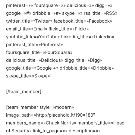
pinterest=»» foursquare=»» delicious=»» digg=»»
google=»#» dribbble=»#» skype=»» rss_title=»RSS»
twitter_title=»Twitter» facebook_title=»Facebook»
email_title=»Email» flickr_title=»Flickr»
youtube_title=»YouTube» linkedin_title=»Linkedin»
pinterest_title=»Pinterest»
foursquare_title=»FourSquare»
delicious_title=»Delicious» digg_title=»Digg»
google_title=»Google +» dribbble_title=»Dribbble»
skype_title=»Skype»]
[/team_member]
[team_member style=»modern»
image_path=»http://placehold.it/190×180″
members_name=»Chuck Norris» members_title=»Head
of Security» link_to_page=»» description=»»