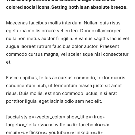
colored social icons. Setting both is an absolute breeze.
Maecenas faucibus mollis interdum. Nullam quis risus
eget urna mollis ornare vel eu leo. Donec ullamcorper
nulla non metus auctor fringilla. Vivamus sagittis lacus vel
augue laoreet rutrum faucibus dolor auctor. Praesent
commodo cursus magna, vel scelerisque nisl consectetur
et.
Fusce dapibus, tellus ac cursus commodo, tortor mauris
condimentum nibh, ut fermentum massa justo sit amet
risus. Duis mollis, est non commodo luctus, nisi erat
porttitor ligula, eget lacinia odio sem nec elit.
[social style=»vector_color» show_title=»true»
target=»_self» rss=»» twitter=»#» facebook=»#»
email=»#» flickr=»» youtube=»» linkedin=»#»