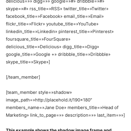
delicious=»» digg=»» google=»#» dribbble=»#»
skype=»#» rss_title=»RSS» twitter_title=»Twitter»
facebook_title=»Facebook» email_title=»Email»
flickr_title=»Flickr» youtube_title=»YouTube»
linkedin_title=»Linkedin» pinterest_title=»Pinterest»
foursquare_title=»FourSquare»
delicious_title=»Delicious» digg_title=»Digg»
google_title=»Google +» dribbble_title=»Dribbble»
skype_title=»Skype»]
[/team_member]
[team_member style=»shadow»
image_path=»http://placehold.it/190×180″
members_name=»Jane Doe» members_title=»Head of
Marketing» link_to_page=»» description=»» last_item=»»]
This example shows the shadow image frame and