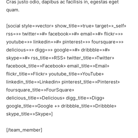
Cras justo odio, dapibus ac facilisis in, egestas eget
quam.
[social style=»vector» show_title=»true» target=»_self»
rss=»» twitter=»#» facebook=»#» email=»#» flickr=»»
youtube=»» linkedin=»#» pinterest=»» foursquare=»»
delicious=»» digg=»» google=»#» dribbble=»#»
skype=»#» rss_title=»RSS» twitter_title=»Twitter»
facebook_title=»Facebook» email_title=»Email»
flickr_title=»Flickr» youtube_title=»YouTube»
linkedin_title=»Linkedin» pinterest_title=»Pinterest»
foursquare_title=»FourSquare»
delicious_title=»Delicious» digg_title=»Digg»
google_title=»Google +» dribbble_title=»Dribbble»
skype_title=»Skype»]
[/team_member]