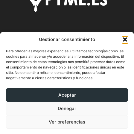
SOBRE NOSOTROS
Gestionar consentimiento
Pyme.es es el portal web donde podrás mantenerte
Para ofrecer las mejores experiencias, utilizamos tecnologías como las
actualizado de todas las noticias y novedades sobre la
cookies para almacenar y/o acceder a la información del dispositivo. El
economía en España y el mundo, así como donde podrás
consentimiento de estas tecnologías nos permitirá procesar datos como
conseguir toda la información necesaria sobre
el comportamiento de navegación o las identificaciones únicas en este
sitio. No consentir o retirar el consentimiento, puede afectar
emprendimiento.
negativamente a ciertas características y funciones.
Aceptar
SÍGUENOS
Denegar
Ver preferencias