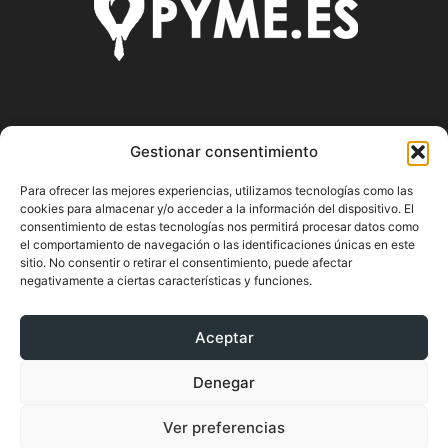
SOBRE NOSOTROS
Gestionar consentimiento
Pyme.es es el portal web donde podrás mantenerte
Para ofrecer las mejores experiencias, utilizamos tecnologías como las
actualizado de todas las noticias y novedades sobre la
cookies para almacenar y/o acceder a la información del dispositivo. El
economía en España y el mundo, así como donde podrás
consentimiento de estas tecnologías nos permitirá procesar datos como
conseguir toda la información necesaria sobre
el comportamiento de navegación o las identificaciones únicas en este
sitio. No consentir o retirar el consentimiento, puede afectar
emprendimiento.
negativamente a ciertas características y funciones.
Aceptar
SÍGUENOS
Denegar
Ver preferencias