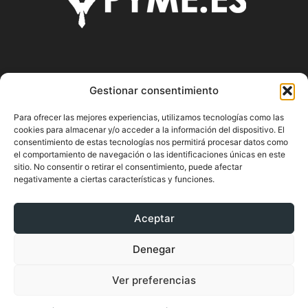
SOBRE NOSOTROS
Gestionar consentimiento
Pyme.es es el portal web donde podrás mantenerte
Para ofrecer las mejores experiencias, utilizamos tecnologías como las
actualizado de todas las noticias y novedades sobre la
cookies para almacenar y/o acceder a la información del dispositivo. El
economía en España y el mundo, así como donde podrás
consentimiento de estas tecnologías nos permitirá procesar datos como
conseguir toda la información necesaria sobre
el comportamiento de navegación o las identificaciones únicas en este
sitio. No consentir o retirar el consentimiento, puede afectar
emprendimiento.
negativamente a ciertas características y funciones.
Aceptar
SÍGUENOS
Denegar
Ver preferencias