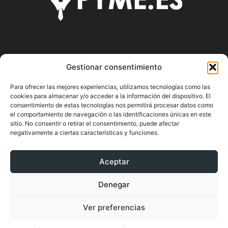
SOBRE NOSOTROS
Gestionar consentimiento
Pyme.es es el portal web donde podrás mantenerte
Para ofrecer las mejores experiencias, utilizamos tecnologías como las
actualizado de todas las noticias y novedades sobre la
cookies para almacenar y/o acceder a la información del dispositivo. El
economía en España y el mundo, así como donde podrás
consentimiento de estas tecnologías nos permitirá procesar datos como
conseguir toda la información necesaria sobre
el comportamiento de navegación o las identificaciones únicas en este
sitio. No consentir o retirar el consentimiento, puede afectar
emprendimiento.
negativamente a ciertas características y funciones.
Aceptar
SÍGUENOS
Denegar
Ver preferencias