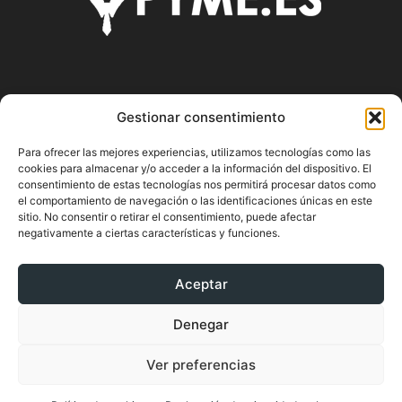
SOBRE NOSOTROS
Gestionar consentimiento
Pyme.es es el portal web donde podrás mantenerte
Para ofrecer las mejores experiencias, utilizamos tecnologías como las
actualizado de todas las noticias y novedades sobre la
cookies para almacenar y/o acceder a la información del dispositivo. El
economía en España y el mundo, así como donde podrás
consentimiento de estas tecnologías nos permitirá procesar datos como
conseguir toda la información necesaria sobre
el comportamiento de navegación o las identificaciones únicas en este
sitio. No consentir o retirar el consentimiento, puede afectar
emprendimiento.
negativamente a ciertas características y funciones.
Aceptar
SÍGUENOS
Denegar
Ver preferencias