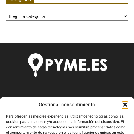
Categorías
SOBRE NOSOTROS
Gestionar consentimiento
Pyme.es es el portal web donde podrás mantenerte
Para ofrecer las mejores experiencias, utilizamos tecnologías como las
actualizado de todas las noticias y novedades sobre la
cookies para almacenar y/o acceder a la información del dispositivo. El
economía en España y el mundo, así como donde podrás
consentimiento de estas tecnologías nos permitirá procesar datos como
conseguir toda la información necesaria sobre
el comportamiento de navegación o las identificaciones únicas en este