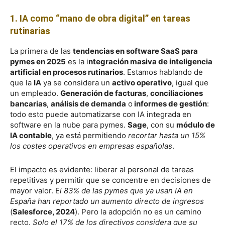
1. IA como “mano de obra digital” en tareas
rutinarias
La primera de las
tendencias en software SaaS para
pymes en 2025
es la i
ntegración masiva de inteligencia
artificial en procesos rutinarios
. Estamos hablando de
que la
IA
ya se considera un
activo operativo
, igual que
un empleado.
Generación de facturas
,
conciliaciones
bancarias
,
análisis de demanda
o
informes de gestión
:
todo esto puede automatizarse con IA integrada en
software en la nube para pymes.
Sage
, con su
módulo de
IA contable
, ya está permitiendo
recortar hasta un 15%
los costes operativos en empresas españolas
.
El impacto es evidente: liberar al personal de tareas
repetitivas y permitir que se concentre en decisiones de
mayor valor. E
l 83% de las pymes que ya usan IA en
España han reportado un aumento directo de ingresos
(
Salesforce, 2024
). Pero la adopción no es un camino
recto.
Solo el 17% de los directivos considera que su