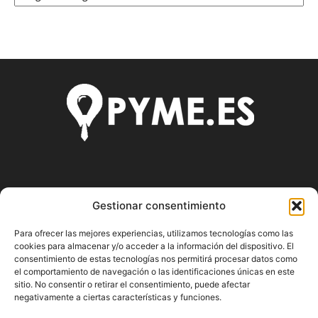
SOBRE NOSOTROS
Gestionar consentimiento
Pyme.es es el portal web donde podrás mantenerte
Para ofrecer las mejores experiencias, utilizamos tecnologías como las
actualizado de todas las noticias y novedades sobre la
cookies para almacenar y/o acceder a la información del dispositivo. El
economía en España y el mundo, así como donde podrás
consentimiento de estas tecnologías nos permitirá procesar datos como
conseguir toda la información necesaria sobre
el comportamiento de navegación o las identificaciones únicas en este
emprendimiento.
sitio. No consentir o retirar el consentimiento, puede afectar
negativamente a ciertas características y funciones.