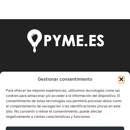
SOBRE NOSOTROS
Gestionar consentimiento
Pyme.es es el portal web donde podrás mantenerte
Para ofrecer las mejores experiencias, utilizamos tecnologías como las
actualizado de todas las noticias y novedades sobre la
cookies para almacenar y/o acceder a la información del dispositivo. El
economía en España y el mundo, así como donde podrás
consentimiento de estas tecnologías nos permitirá procesar datos como
conseguir toda la información necesaria sobre
el comportamiento de navegación o las identificaciones únicas en este
sitio. No consentir o retirar el consentimiento, puede afectar
emprendimiento.
negativamente a ciertas características y funciones.