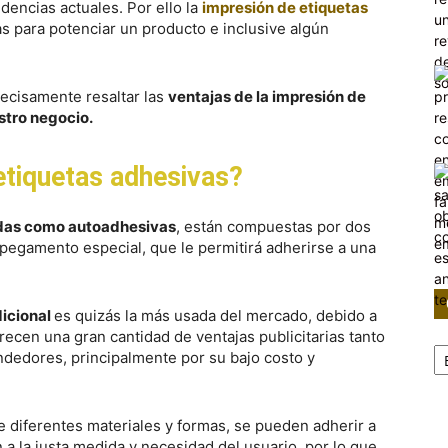
ndencias actuales. Por ello la
impresión de etiquetas
as para potenciar un producto e inclusive algún
recisamente resaltar las
ventajas de la impresión de
stro negocio.
etiquetas adhesivas?
idas como autoadhesivas
, están compuestas por dos
 pegamento especial, que le permitirá adherirse a una
dicional
es quizás la más usada del mercado, debido a
frecen una gran cantidad de ventajas publicitarias tanto
Ca
edores, principalmente por su bajo costo y
 diferentes materiales y formas, se pueden adherir a
n a la justa medida y necesidad del usuario, por lo que