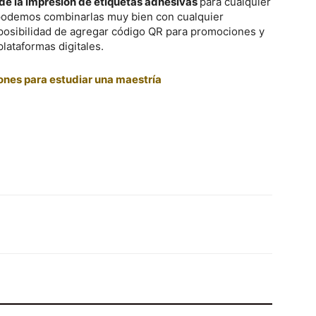
de la impresión de etiquetas adhesivas
para cualquier
 podemos combinarlas muy bien con cualquier
la posibilidad de agregar código QR para promociones y
lataformas digitales.
ones para estudiar una maestría
X
Pinterest
WhatsApp
Linkedin