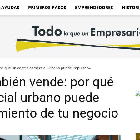
AYUDAS
PRIMEROS PASOS
EMPRENDEDORES
HISTORI
or qué un centro comercial urbano puede impulsar...
bién vende: por qué
cial urbano puede
imiento de tu negocio