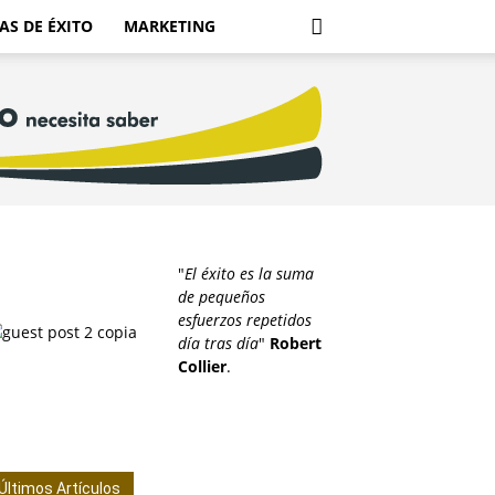
AS DE ÉXITO
MARKETING
"
El éxito es la suma
de pequeños
esfuerzos repetidos
día tras día
"
Robert
Collier
.
Últimos Artículos