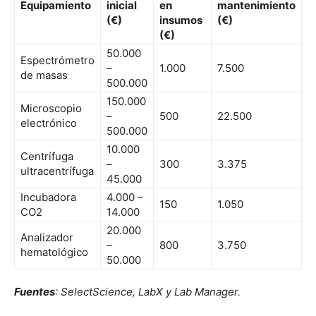
Equipamiento
inicial
en
mantenimiento
(€)
insumos
(€)
(€)
50.000
Espectrómetro
–
1.000
7.500
de masas
500.000
150.000
Microscopio
–
500
22.500
electrónico
500.000
10.000
Centrífuga
–
300
3.375
ultracentrífuga
45.000
Incubadora
4.000 –
150
1.050
CO2
14.000
20.000
Analizador
–
800
3.750
hematológico
50.000
Fuentes
: SelectScience, LabX y Lab Manager.