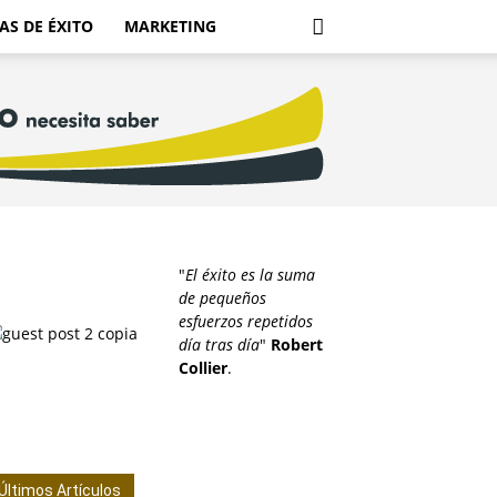
AS DE ÉXITO
MARKETING
"
El éxito es la suma
de pequeños
esfuerzos repetidos
día tras día
"
Robert
Collier
.
Últimos Artículos