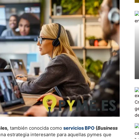
les,
también conocida como
servicios BPO
(
Business
na estrategia interesante para aquellas pymes que