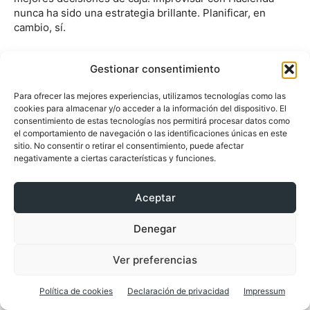
nunca ha sido una estrategia brillante. Planificar, en
cambio, sí.
Referencias consultadas
Gestionar consentimiento
Agencia Estatal de Administración Tributaria
. (
2026
).
Para ofrecer las mejores experiencias, utilizamos tecnologías como las
Calendario del contribuyente 2026. Ministerio de
cookies para almacenar y/o acceder a la información del dispositivo. El
Hacienda
.
consentimiento de estas tecnologías nos permitirá procesar datos como
https://sede.agenciatributaria.gob.es/Sede/ayuda/calenda
el comportamiento de navegación o las identificaciones únicas en este
sitio. No consentir o retirar el consentimiento, puede afectar
contribuyente/calendario-contribuyente-2026.html
negativamente a ciertas características y funciones.
Agencia Estatal de Administración Tributaria
. (
2026
).
Modelo 303. IVA. Autoliquidación. Ministerio de
Aceptar
Hacienda
.
https://sede.agenciatributaria.gob.es/Sede/procedimient
Denegar
Agencia Estatal de Administración Tributaria
. (
2026
).
Modelo 111. Retenciones e ingresos a cuenta.
Ver preferencias
Rendimientos del trabajo y de actividades
económicas. Ministerio de Hacienda.
Política de cookies
Declaración de privacidad
Impressum
https://sede.agenciatributaria.gob.es/Sede/procedimient