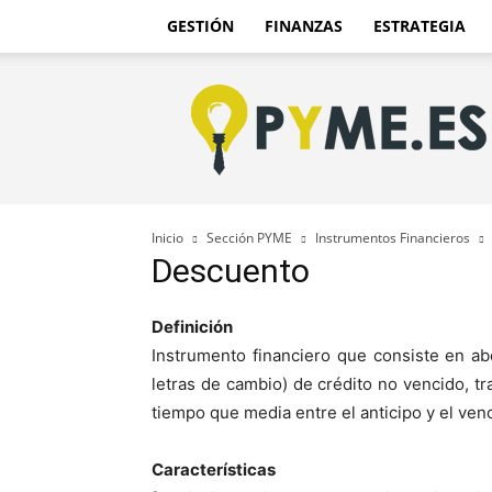
GESTIÓN
FINANZAS
ESTRATEGIA
Pyme.es
–
Portal
PYME
de
España
Inicio
Sección PYME
Instrumentos Financieros
Descuento
Definición
Instrumento financiero que consiste en ab
letras de cambio) de crédito no vencido, tr
tiempo que media entre el anticipo y el venc
Características