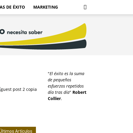
AS DE ÉXITO
MARKETING
"
El éxito es la suma
de pequeños
esfuerzos repetidos
día tras día
"
Robert
Collier
.
Últimos Artículos