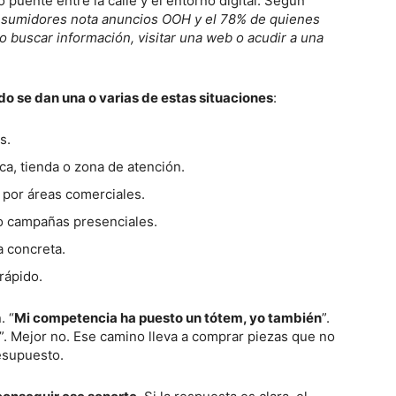
puente entre la calle y el entorno digital. Según
nsumidores nota anuncios OOH y el 78% de quienes
o buscar información, visitar una web o acudir a una
do se dan una o varias de estas situaciones
:
s.
ica, tienda o zona de atención.
 por áreas comerciales.
 o campañas presenciales.
a concreta.
rápido.
. “
Mi competencia ha puesto un tótem, yo también
”.
”. Mejor no. Ese camino lleva a comprar piezas que no
resupuesto.