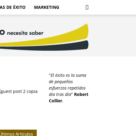
AS DE ÉXITO
MARKETING
"
El éxito es la suma
de pequeños
esfuerzos repetidos
día tras día
"
Robert
Collier
.
Últimos Artículos