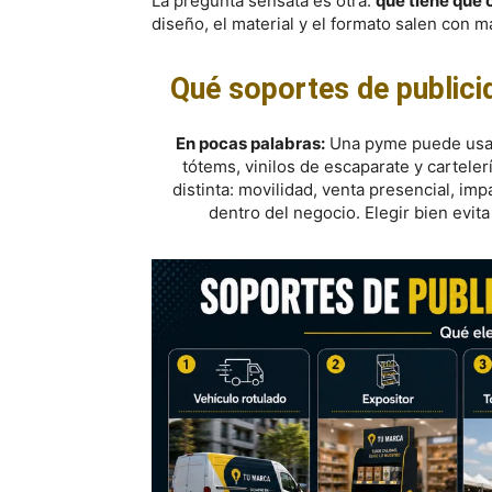
La pregunta sensata es otra:
qué tiene que 
diseño, el material y el formato salen con m
Qué soportes de publici
En pocas palabras:
Una pyme puede usar
tótems, vinilos de escaparate y cartele
distinta: movilidad, venta presencial, imp
dentro del negocio. Elegir bien evit