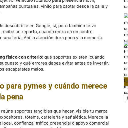
bjetivo: vehículo rotulado para presencia móvil,
ampañas puntuales, vinilo para captar desde la calle y
.
de descubrirte en Google, sí, pero también te ve
 recibe un reparto, cuando entra en un centro
 una feria. Ahí la atención dura poco y la memoria
g físico con criterio
: qué soportes existen, cuándo
upuesto y qué errores debes evitar antes de invertir.
los escaparates malos.
ico para pymes y cuándo merece
Ca
la pena
s reúne soportes tangibles que hacen visible tu marca
expositores, tótems, cartelería y señalética. Merece la
local, confianza, tráfico presencial o apoyo comercial