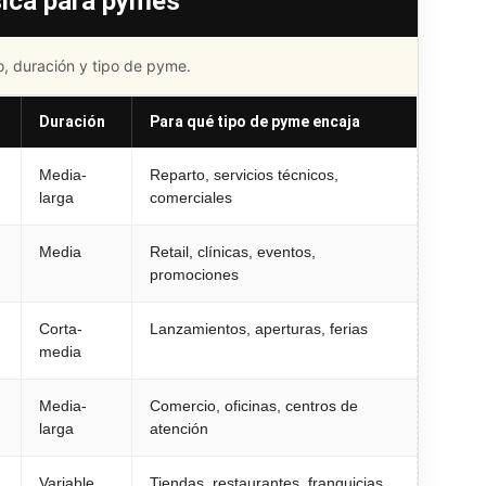
sica para pymes
, duración y tipo de pyme.
Duración
Para qué tipo de pyme encaja
Media-
Reparto, servicios técnicos,
larga
comerciales
Media
Retail, clínicas, eventos,
promociones
Corta-
Lanzamientos, aperturas, ferias
media
Media-
Comercio, oficinas, centros de
larga
atención
Variable
Tiendas, restaurantes, franquicias