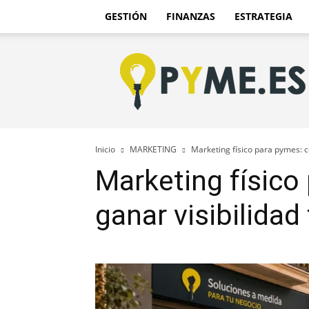
GESTIÓN
FINANZAS
ESTRATEGIA
Pyme.es
–
Portal
PYME
de
España
Inicio
MARKETING
Marketing físico para pymes: c
Marketing físic
ganar visibilidad