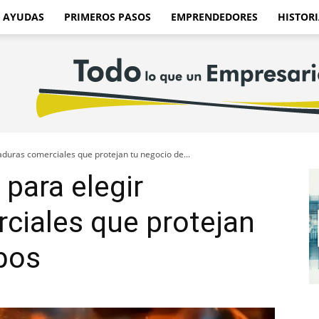
AYUDAS
PRIMEROS PASOS
EMPRENDEDORES
HISTORI
raduras comerciales que protejan tu negocio de...
 para elegir
ciales que protejan
bos