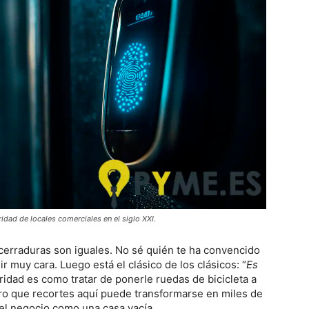
idad de locales comerciales en el siglo XXI.
 cerraduras son iguales. No sé quién te ha convencido
r muy cara. Luego está el clásico de los clásicos: “
Es
ridad es como tratar de ponerle ruedas de bicicleta a
uro que recortes aquí puede transformarse en miles de
 el negocio como una casa vacía.