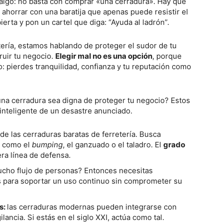
 algo: no basta con comprar «una cerradura». Hay que
 ahorrar con una baratija que apenas puede resistir el
erta y pon un cartel que diga: “Ayuda al ladrón”.
ería, estamos hablando de proteger el sudor de tu
ruir tu negocio.
Elegir mal no es una opción
, porque
: pierdes tranquilidad, confianza y tu reputación como
una cerradura sea digna de proteger tu negocio? Estos
inteligente de un desastre anunciado.
 de las cerraduras baratas de ferretería. Busca
s como el
bumping
, el ganzuado o el taladro. El
grado
ra línea de defensa.
ucho flujo de personas? Entonces necesitas
as para soportar un uso continuo sin comprometer su
s:
las cerraduras modernas pueden integrarse con
ancia. Si estás en el siglo XXI, actúa como tal.