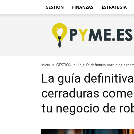
GESTIÓN
FINANZAS
ESTRATEGIA
Pyme.es
–
Portal
PYME
de
España
Inicio
GESTIÓN
La guía definitiva para elegir cer
La guía definitiva
cerraduras comer
tu negocio de ro