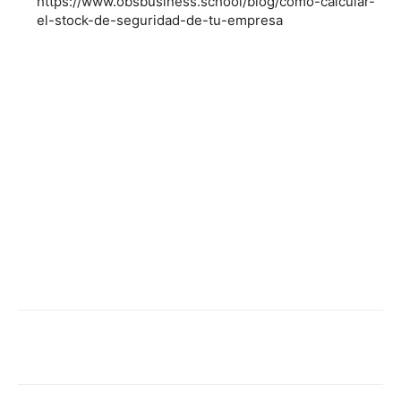
https://www.obsbusiness.school/blog/como-calcular-
el-stock-de-seguridad-de-tu-empresa
Facebook
X
Pinterest
WhatsApp