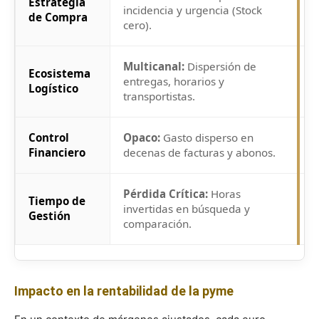
Estrategia
incidencia y urgencia (Stock
c
de Compra
cero).
r
Multicanal:
Dispersión de
C
Ecosistema
entregas, horarios y
ú
Logístico
transportistas.
C
Control
Opaco:
Gasto disperso en
T
Financiero
decenas de facturas y abonos.
y
Pérdida Crítica:
Horas
O
Tiempo de
invertidas en búsqueda y
u
Gestión
comparación.
p
Impacto en la rentabilidad de la pyme