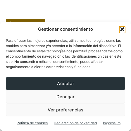
Últimos Artículos
Gestionar consentimiento
Para ofrecer las mejores experiencias, utilizamos tecnologías como las
cookies para almacenar y/o acceder a la información del dispositivo. El
consentimiento de estas tecnologías nos permitirá procesar datos como
el comportamiento de navegación o las identificaciones únicas en este
sitio. No consentir o retirar el consentimiento, puede afectar
negativamente a ciertas características y funciones.
Aceptar
Experiencia CreditoAmigo: Estrategias de gestión de la
deuda para consolidar tus finanzas y vivir con
tranquilidad
Denegar
Ver preferencias
Cambiar la caldera por una bomba de calor:
Política de cookies
Declaración de privacidad
Impressum
así puedes recuperar parte del gasto