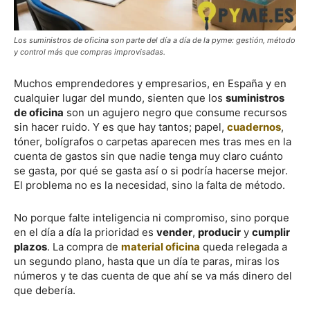
Los suministros de oficina son parte del día a día de la pyme: gestión, método
y control más que compras improvisadas.
Muchos emprendedores y empresarios, en España y en
cualquier lugar del mundo, sienten que los
suministros
de oficina
son un agujero negro que consume recursos
sin hacer ruido. Y es que hay tantos; papel,
cuadernos
,
tóner, bolígrafos o carpetas aparecen mes tras mes en la
cuenta de gastos sin que nadie tenga muy claro cuánto
se gasta, por qué se gasta así o si podría hacerse mejor.
El problema no es la necesidad, sino la falta de método.
No porque falte inteligencia ni compromiso, sino porque
en el día a día la prioridad es
vender
,
producir
y
cumplir
plazos
. La compra de
material oficina
queda relegada a
un segundo plano, hasta que un día te paras, miras los
números y te das cuenta de que ahí se va más dinero del
que debería.