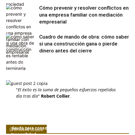
Cómo prevenir y resolver conflictos en
una empresa familiar con mediación
empresarial
Cuadro de mando de obra: cómo saber
si una construcción gana o pierde
dinero antes del cierre
"
El éxito es la suma de pequeños esfuerzos repetidos
día tras día
"
Robert Collier
.
Experiencia CreditoAmigo: Estrategias de gestión de la
deuda para consolidar tus finanzas y vivir con
Últimos Artículos
tranquilidad