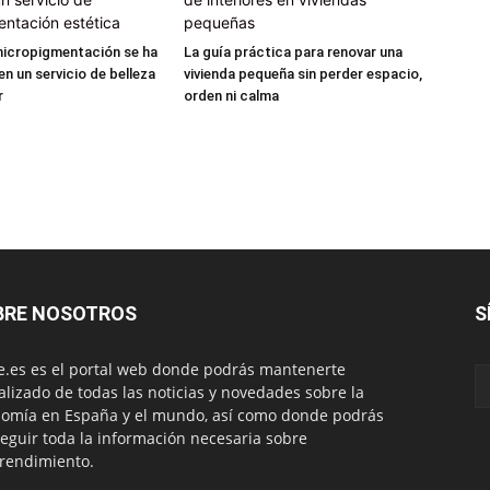
micropigmentación se ha
La guía práctica para renovar una
n un servicio de belleza
vivienda pequeña sin perder espacio,
r
orden ni calma
BRE NOSOTROS
S
.es es el portal web donde podrás mantenerte
alizado de todas las noticias y novedades sobre la
omía en España y el mundo, así como donde podrás
eguir toda la información necesaria sobre
rendimiento.