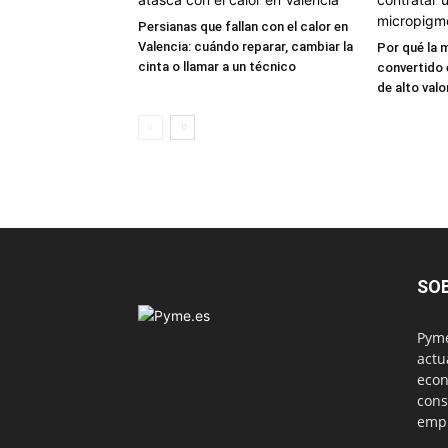
Persianas que fallan con el calor en
Valencia: cuándo reparar, cambiar la
Por qué la 
cinta o llamar a un técnico
convertido e
de alto valo
SO
Pyme
actu
econ
cons
emp