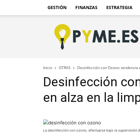
GESTIÓN
FINANZAS
ESTRATEGIA
Pyme.es
–
Portal
PYME
de
España
Inicio
OTRAS
Desinfección con Ozono: tendencia 
Desinfección co
en alza en la li
La desinfección con ozono, efectuarse bajo la supervisión 