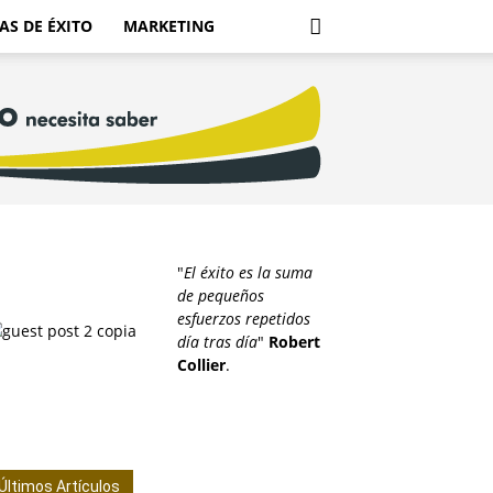
AS DE ÉXITO
MARKETING
"
El éxito es la suma
de pequeños
esfuerzos repetidos
día tras día
"
Robert
Collier
.
Últimos Artículos