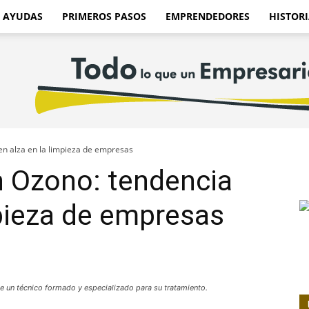
AYUDAS
PRIMEROS PASOS
EMPRENDEDORES
HISTORI
en alza en la limpieza de empresas
n Ozono: tendencia
mpieza de empresas
de un técnico formado y especializado para su tratamiento.