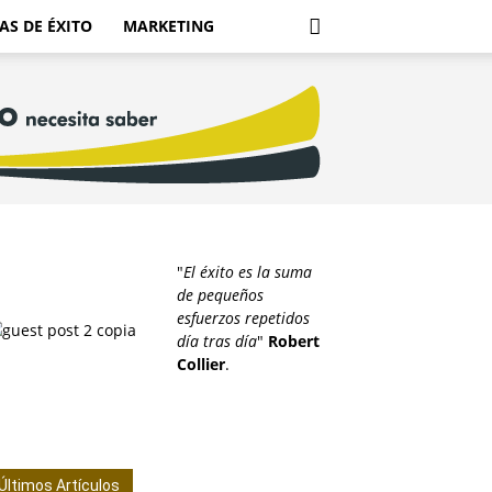
AS DE ÉXITO
MARKETING
"
El éxito es la suma
de pequeños
esfuerzos repetidos
día tras día
"
Robert
Collier
.
Últimos Artículos