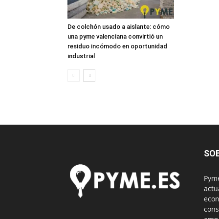
De colchón usado a aislante: cómo
una pyme valenciana convirtió un
residuo incómodo en oportunidad
industrial
SO
Pyme
actu
econ
cons