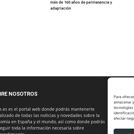
más de 160 años de permanencia y
adaptación
BRE NOSOTROS
S
Para ofrecer
almacenar y/
tecnologías
.es es el portal web donde podrás mantenerte
identificaci
alizado de todas las noticias y novedades sobre la
afectar nega
omía en España y el mundo, así como donde podrás
eguir toda la información necesaria sobre