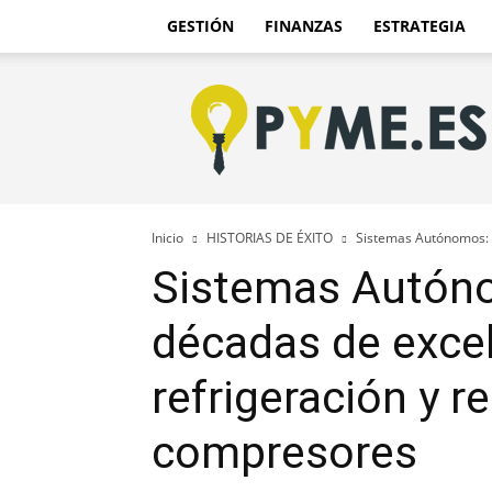
GESTIÓN
FINANZAS
ESTRATEGIA
Pyme.es
–
Portal
PYME
de
España
Inicio
HISTORIAS DE ÉXITO
Sistemas Autónomos: 
Sistemas Autón
décadas de exce
refrigeración y r
compresores