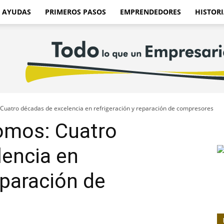
AYUDAS
PRIMEROS PASOS
EMPRENDEDORES
HISTORI
Cuatro décadas de excelencia en refrigeración y reparación de compresores
omos: Cuatro
lencia en
eparación de