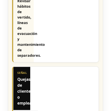
Revisar
hábitos
de
vertido,
líneas
de
evacuación
y
mantenimiento
de
separadores.
Quejas
de
clientes
o
empleados