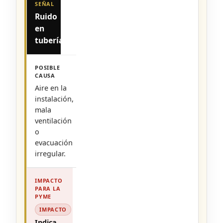
Ruido
en
tuberías
Aire en la
instalación,
mala
ventilación
o
evacuación
irregular.
IMPACTO
Indica