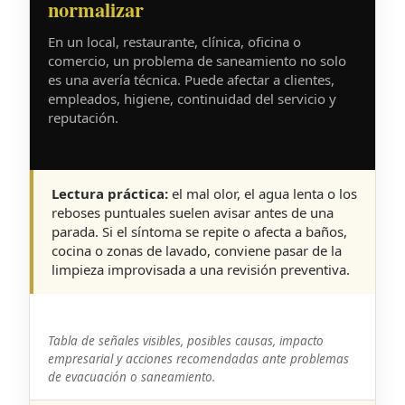
normalizar
En un local, restaurante, clínica, oficina o
comercio, un problema de saneamiento no solo
es una avería técnica. Puede afectar a clientes,
empleados, higiene, continuidad del servicio y
reputación.
Lectura práctica:
el mal olor, el agua lenta o los
reboses puntuales suelen avisar antes de una
parada. Si el síntoma se repite o afecta a baños,
cocina o zonas de lavado, conviene pasar de la
limpieza improvisada a una revisión preventiva.
Tabla de señales visibles, posibles causas, impacto
empresarial y acciones recomendadas ante problemas
de evacuación o saneamiento.