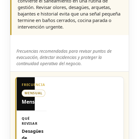
convierte el saneamiento en una rutina de
gestión. Revisar olores, desagües, arquetas,
bajantes e historial evita que una señal pequeña
termine en baños cerrados, cocina parada o
intervención urgente.
Frecuencias recomendadas para revisar puntos de
evacuación, detectar incidencias y proteger la
continuidad operativa del negocio.
MENSUAL
Mensual
Desagües
de