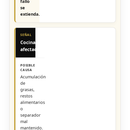
fallo
se
extienda.
Cocina
afectada
Acumulación
de
grasas,
restos
alimentarios
o
separador
mal
mantenido.