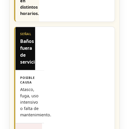
en
distintos
horarios.
Baños
fuera
de
servicio
Atasco,
fuga, uso
intensivo
o falta de
mantenimiento.