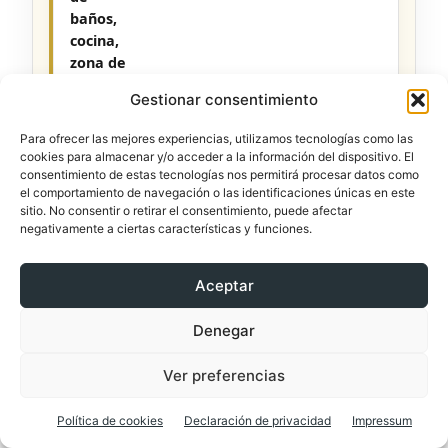
baños,
cocina,
zona de
limpieza
Gestionar consentimiento
y
almacén.
Para ofrecer las mejores experiencias, utilizamos tecnologías como las
cookies para almacenar y/o acceder a la información del dispositivo. El
consentimiento de estas tecnologías nos permitirá procesar datos como
el comportamiento de navegación o las identificaciones únicas en este
sitio. No consentir o retirar el consentimiento, puede afectar
Comprueba
negativamente a ciertas características y funciones.
si el
agua
Aceptar
evacúa
rápido y
Denegar
sin
retornos.
Ver preferencias
Política de cookies
Declaración de privacidad
Impressum