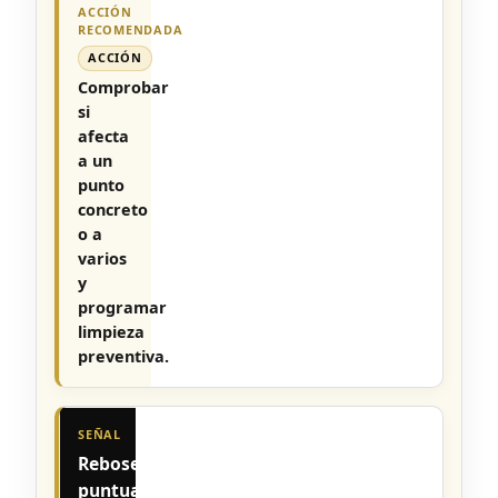
ACCIÓN
Comprobar
si
afecta
a un
punto
concreto
o a
varios
y
programar
limpieza
preventiva.
Reboses
puntuales