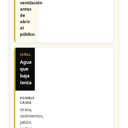
ventilación
antes
de
abrir
al
público.
Agua
que
baja
lenta
Grasa,
sedimentos,
jabón,