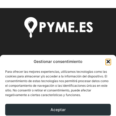
SOBRE NOSOTROS
Gestionar consentimiento
Pyme.es es el portal web donde podrás mantenerte
Para ofrecer las mejores experiencias, utilizamos tecnologías como las
actualizado de todas las noticias y novedades sobre la
cookies para almacenar y/o acceder a la información del dispositivo. El
economía en España y el mundo, así como donde podrás
consentimiento de estas tecnologías nos permitirá procesar datos como
conseguir toda la información necesaria sobre
el comportamiento de navegación o las identificaciones únicas en este
emprendimiento.
sitio. No consentir o retirar el consentimiento, puede afectar
negativamente a ciertas características y funciones.
Aceptar
SÍGUENOS