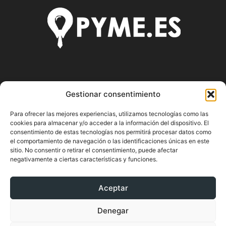
SOBRE NOSOTROS
Gestionar consentimiento
Pyme.es es el portal web donde podrás mantenerte
Para ofrecer las mejores experiencias, utilizamos tecnologías como las
actualizado de todas las noticias y novedades sobre la
cookies para almacenar y/o acceder a la información del dispositivo. El
economía en España y el mundo, así como donde podrás
consentimiento de estas tecnologías nos permitirá procesar datos como
conseguir toda la información necesaria sobre
el comportamiento de navegación o las identificaciones únicas en este
emprendimiento.
sitio. No consentir o retirar el consentimiento, puede afectar
negativamente a ciertas características y funciones.
Aceptar
SÍGUENOS
Denegar