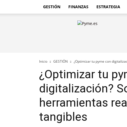
GESTIÓN
FINANZAS
ESTRATEGIA
Pyme.es
–
Portal
PYME
de
España
Inicio
GESTIÓN
¿Optimizar tu pyme con digitalizac
¿Optimizar tu p
digitalización? 
herramientas rea
tangibles