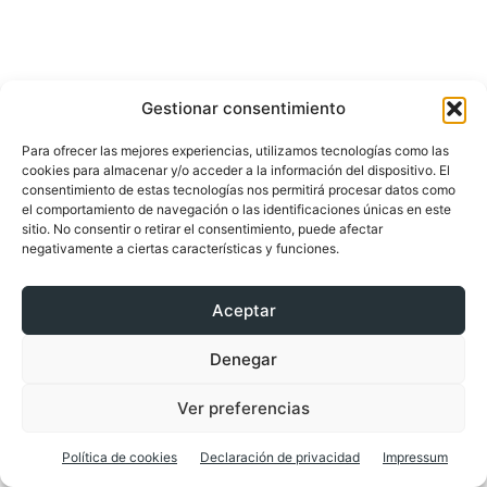
Gestionar consentimiento
Para ofrecer las mejores experiencias, utilizamos tecnologías como las
cookies para almacenar y/o acceder a la información del dispositivo. El
consentimiento de estas tecnologías nos permitirá procesar datos como
el comportamiento de navegación o las identificaciones únicas en este
Facebook
X
Pinterest
WhatsApp
sitio. No consentir o retirar el consentimiento, puede afectar
negativamente a ciertas características y funciones.
Aceptar
Artículos relacionados
Denegar
Experiencia CreditoAmigo:
Ver preferencias
Estrategias de gestión de la deuda
para consolidar tus finanzas y vivir con
Política de cookies
Declaración de privacidad
Impressum
tranquilidad