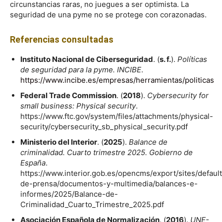
circunstancias raras, no juegues a ser optimista. La
seguridad de una pyme no se protege con corazonadas.
Referencias consultadas
Instituto Nacional de Ciberseguridad
. (
s. f.
).
Políticas
de seguridad para la pyme. INCIBE
.
https://www.incibe.es/empresas/herramientas/politicas
Federal Trade Commission
. (
2018
).
Cybersecurity for
small business: Physical security
.
https://www.ftc.gov/system/files/attachments/physical-
security/cybersecurity_sb_physical_security.pdf
Ministerio del Interior
. (
2025
).
Balance de
criminalidad. Cuarto trimestre 2025. Gobierno de
España
.
https://www.interior.gob.es/opencms/export/sites/default/
de-prensa/documentos-y-multimedia/balances-e-
informes/2025/Balance-de-
Criminalidad_Cuarto_Trimestre_2025.pdf
Asociación Española de Normalización
. (
2016
).
UNE-