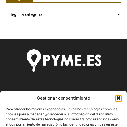
Categorías
SOBRE NOSOTROS
Gestionar consentimiento
Pyme.es es el portal web donde podrás mantenerte
Para ofrecer las mejores experiencias, utilizamos tecnologías como las
actualizado de todas las noticias y novedades sobre la
cookies para almacenar y/o acceder a la información del dispositivo. El
economía en España y el mundo, así como donde podrás
consentimiento de estas tecnologías nos permitirá procesar datos como
conseguir toda la información necesaria sobre
el comportamiento de navegación o las identificaciones únicas en este