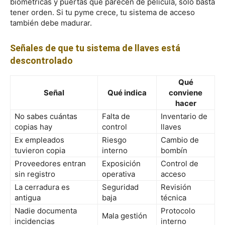
biométricas y puertas que parecen de película, solo basta
tener orden. Si tu pyme crece, tu sistema de acceso
también debe madurar.
Señales de que tu sistema de llaves está
descontrolado
Qué
Señal
Qué indica
conviene
hacer
No sabes cuántas
Falta de
Inventario de
copias hay
control
llaves
Ex empleados
Riesgo
Cambio de
tuvieron copia
interno
bombín
Proveedores entran
Exposición
Control de
sin registro
operativa
acceso
La cerradura es
Seguridad
Revisión
antigua
baja
técnica
Nadie documenta
Protocolo
Mala gestión
incidencias
interno