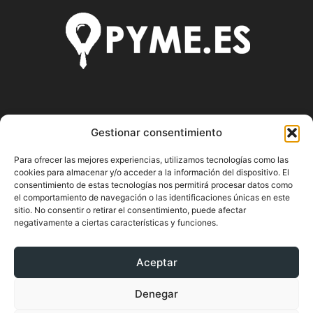
SOBRE NOSOTROS
Gestionar consentimiento
Pyme.es es el portal web donde podrás mantenerte
Para ofrecer las mejores experiencias, utilizamos tecnologías como las
actualizado de todas las noticias y novedades sobre la
cookies para almacenar y/o acceder a la información del dispositivo. El
economía en España y el mundo, así como donde podrás
consentimiento de estas tecnologías nos permitirá procesar datos como
conseguir toda la información necesaria sobre
el comportamiento de navegación o las identificaciones únicas en este
emprendimiento.
sitio. No consentir o retirar el consentimiento, puede afectar
negativamente a ciertas características y funciones.
Aceptar
SÍGUENOS
Denegar