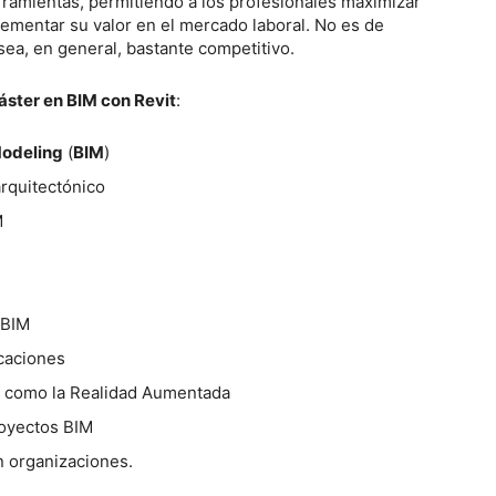
ramientas, permitiendo a los profesionales maximizar
crementar su valor en el mercado laboral. No es de
sea, en general, bastante competitivo.
áster en BIM con Revit
:
Modeling
(
BIM
)
arquitectónico
M
 BIM
icaciones
as como la Realidad Aumentada
royectos BIM
n organizaciones.