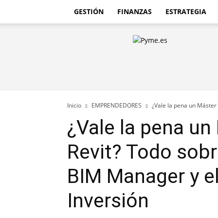
GESTIÓN
FINANZAS
ESTRATEGIA
Pyme.es
–
Portal
PYME
de
España
Inicio
EMPRENDEDORES
¿Vale la pena un Máster 
¿Vale la pena un
Revit? Todo sobre
BIM Manager y e
Inversión