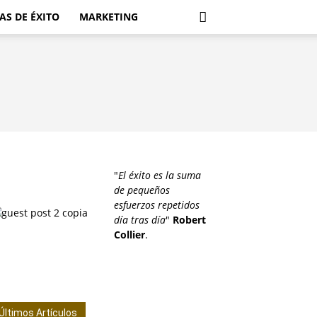
AS DE ÉXITO
MARKETING
"
El éxito es la suma
de pequeños
esfuerzos repetidos
día tras día
"
Robert
Collier
.
Últimos Artículos