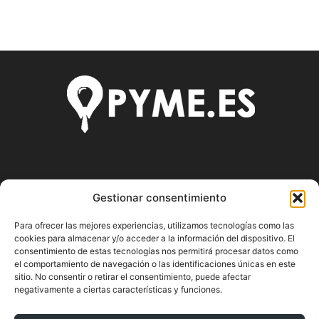
SOBRE NOSOTROS
Gestionar consentimiento
Pyme.es es el portal web donde podrás mantenerte
Para ofrecer las mejores experiencias, utilizamos tecnologías como las
actualizado de todas las noticias y novedades sobre la
cookies para almacenar y/o acceder a la información del dispositivo. El
economía en España y el mundo, así como donde podrás
consentimiento de estas tecnologías nos permitirá procesar datos como
conseguir toda la información necesaria sobre
el comportamiento de navegación o las identificaciones únicas en este
emprendimiento.
sitio. No consentir o retirar el consentimiento, puede afectar
negativamente a ciertas características y funciones.