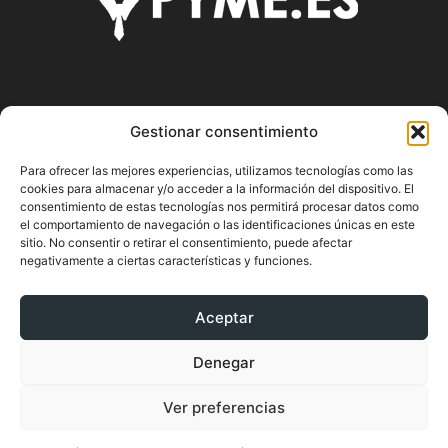
SOBRE NOSOTROS
Gestionar consentimiento
Pyme.es es el portal web donde podrás mantenerte
Para ofrecer las mejores experiencias, utilizamos tecnologías como las
actualizado de todas las noticias y novedades sobre la
cookies para almacenar y/o acceder a la información del dispositivo. El
economía en España y el mundo, así como donde podrás
consentimiento de estas tecnologías nos permitirá procesar datos como
conseguir toda la información necesaria sobre
el comportamiento de navegación o las identificaciones únicas en este
sitio. No consentir o retirar el consentimiento, puede afectar
emprendimiento.
negativamente a ciertas características y funciones.
Aceptar
SÍGUENOS
Denegar
Ver preferencias