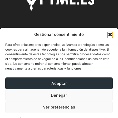
SOBRE NOSOTROS
Gestionar consentimiento
Pyme.es es el portal web donde podrás mantenerte
Para ofrecer las mejores experiencias, utilizamos tecnologías como las
actualizado de todas las noticias y novedades sobre la
cookies para almacenar y/o acceder a la información del dispositivo. El
economía en España y el mundo, así como donde podrás
consentimiento de estas tecnologías nos permitirá procesar datos como
conseguir toda la información necesaria sobre
el comportamiento de navegación o las identificaciones únicas en este
sitio. No consentir o retirar el consentimiento, puede afectar
emprendimiento.
negativamente a ciertas características y funciones.
Aceptar
SÍGUENOS
Denegar
Ver preferencias