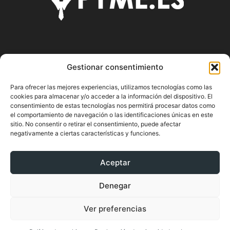
SOBRE NOSOTROS
Gestionar consentimiento
Pyme.es es el portal web donde podrás mantenerte
Para ofrecer las mejores experiencias, utilizamos tecnologías como las
actualizado de todas las noticias y novedades sobre la
cookies para almacenar y/o acceder a la información del dispositivo. El
economía en España y el mundo, así como donde podrás
consentimiento de estas tecnologías nos permitirá procesar datos como
conseguir toda la información necesaria sobre
el comportamiento de navegación o las identificaciones únicas en este
sitio. No consentir o retirar el consentimiento, puede afectar
emprendimiento.
negativamente a ciertas características y funciones.
Aceptar
SÍGUENOS
Denegar
Ver preferencias